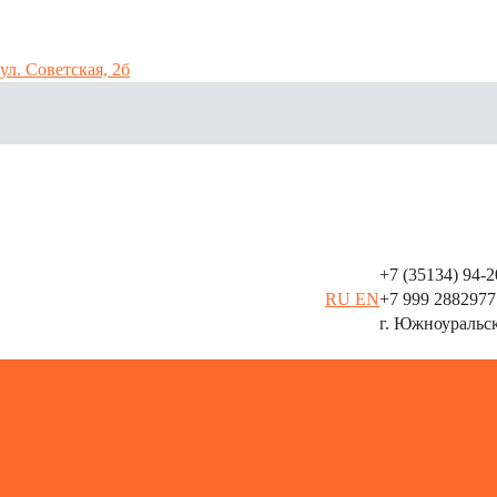
ул. Советская, 2б
+7 (35134) 94-
аллоконструкций
RU
EN
+7 999 2882977
г. Южноуральс
8(35134)94-241
ие