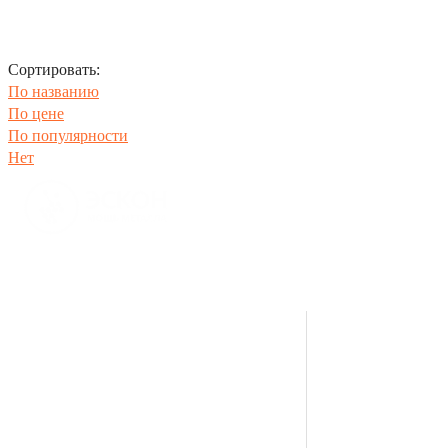
Сортировать:
По названию
По цене
По популярности
Нет
Производс
тво металлоконструкций
8(35134)94-241
горячее цинкование
Компания
Каталог
Производство и оборудование
Проекты
Экологическая безопасность
Документация
География поставщиков