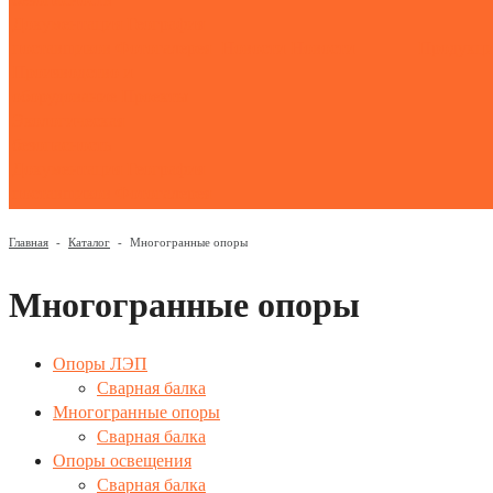
Документация
География
поставщиков
Фотогалерея
Новости
Новости
Продукц
Производство и
оборудование
Проекты
Экологическая
безопасность
Документация
География
поставщиков
Фотогалерея
Главная
-
Каталог
-
Многогранные опоры
Многогранные опоры
Опоры ЛЭП
Сварная балка
Многогранные опоры
Сварная балка
Опоры освещения
Сварная балка