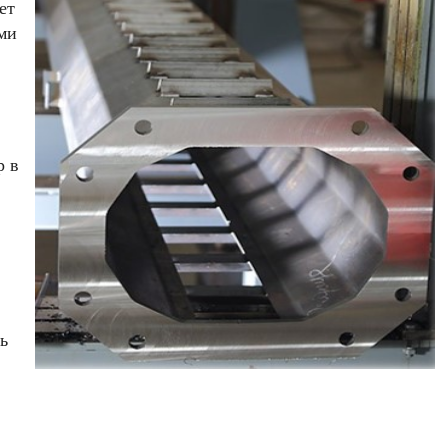
ет
ми
р в
ь