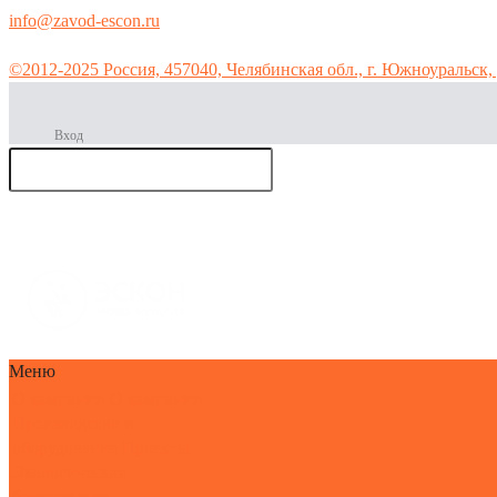
info@zavod-escon.ru
©2012-2025 Россия, 457040, Челябинская обл., г. Южноуральск, 
Вход
Производс
тво мет
горячее цинкован
Меню
О компании
О компании
Производство и
оборудование
Проекты
Экологическая
безопасность