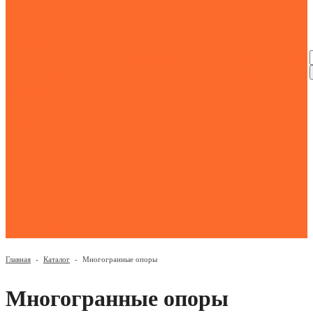
безопасность
Документация
География
поставщиков
Новости
Продукция
Услуги
Карьера
Контакты
Фотогалерея
Новости
Продукция
Услуги
Карьера
Контакты
Производство
и
оборудование
Проекты
Экологическая
безопасность
Документация
География
поставщиков
Фотогалерея
Главная
-
Каталог
-
Многогранные опоры
Многогранные опоры