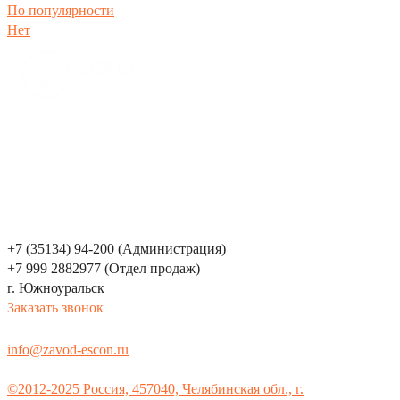
По популярности
Нет
Производс
тво металлоконструкций
8(35134)94-241
горячее цинкование
Компания
Каталог
Услуги
+7 (35134) 94-200 (Администрация)
+7 999 2882977 (Отдел продаж)
г. Южноуральск
Заказать звонок
info@zavod-escon.ru
©2012-2025 Россия, 457040, Челябинская обл., г.