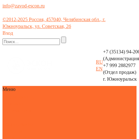
info@zavod-escon.ru
©2012-2025 Россия, 457040, Челябинская обл., г.
Южноуральск, ул. Советская, 2б
Вход
Производс
тво
+7 (35134) 94-20
металлоконструкций
(Администрация
RU
+7 999 2882977
EN
горячее
(Отдел продаж)
8(35134)94-
цинкование
г. Южноуральск
241
Меню
О компании
О
компании
Производство
и
оборудование
Проекты
Экологическая