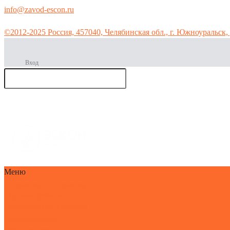
info@zavod-escon.ru
©2012-2025 Россия, 457040, Челябинская обл., г. Южноуральск, 
Вход
Производс
тво мет
горячее цинкован
Меню
О компании
О компании
Производство и
оборудование
Проекты
Экологическая
безопасность