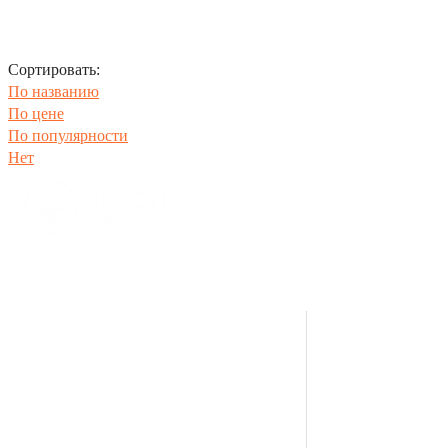
Сортировать:
По названию
По цене
По популярности
Нет
Производс
тво металлоконструкций
8(35134)94-241
горячее цинкование
Компания
Каталог
Производство и оборудование
Проекты
Экологическая безопасность
Документация
География поставщиков