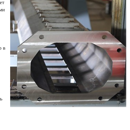
ет
ми
р в
ь