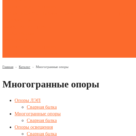
Документация
География
поставщиков
Фотогалерея
Новости
Новости
Продукц
Производство и
оборудование
Проекты
Экологическая
безопасность
Документация
География
поставщиков
Фотогалерея
Главная
-
Каталог
-
Многогранные опоры
Многогранные опоры
Опоры ЛЭП
Сварная балка
Многогранные опоры
Сварная балка
Опоры освещения
Сварная балка