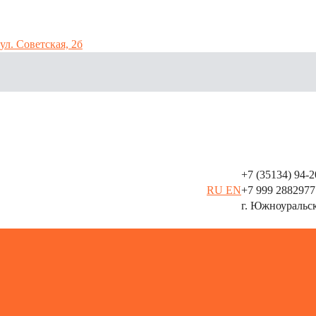
ул. Советская, 2б
+7 (35134) 94-
аллоконструкций
RU
EN
+7 999 2882977
г. Южноуральс
8(35134)94-241
ие