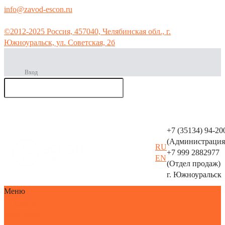
info@zavod-escon.ru
©2012-2025 Россия, 457040, Челябинская обл., г.
Южноуральск, ул. Советская, 2б
Вход
Производс
тво
+7 (35134) 94-20
металлоконструкций
(Администрация
RU
+7 999 2882977
EN
горячее
(Отдел продаж)
8(35134)94-
цинкование
г. Южноуральск
241
Меню
О компании
О
компании