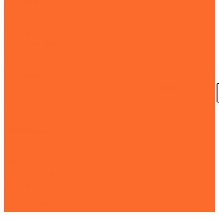
Производство
и
оборудование
Проекты
Экологическая
безопасность
Документация
География
поставщиков
Новости
Продукция
Услуги
Карьера
Контакты
Фотогалерея
Новости
Продукция
Услуги
Карьера
Контакты
Производство
и
оборудование
Проекты
Экологическая
безопасность
Документация
География
поставщиков
Фотогалерея