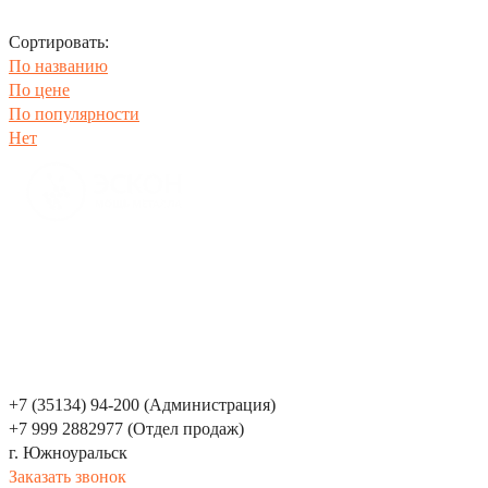
Сортировать:
По названию
По цене
По популярности
Нет
Производс
тво металлоконструкций
8(35134)94-241
горячее цинкование
Компания
Каталог
Услуги
+7 (35134) 94-200 (Администрация)
+7 999 2882977 (Отдел продаж)
г. Южноуральск
Заказать звонок