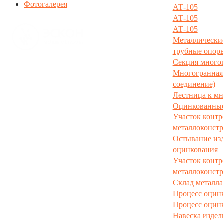
Фотогалерея
АТ-105
АТ-105
АТ-105
Металлически
трубные опор
Секция много
Производс
тво металлоконструкций
Многогранная 
8(35134)94-241
соединение)
горячее цинкование
Лестница к мн
Оцинкованные
Участок контр
металлоконст
Остывание изд
оцинкования
Участок контр
металлоконст
Склад металла
Процесс оцин
Процесс оцин
Навеска издел