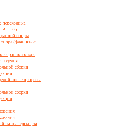
е переходные
ы АТ-105
гранной опоры
опора (фланцевое
огогранной опоре
 изделия
ольной сборки
рукций
елий после процесса
ольной сборки
рукций
кования
кования
ий на траверсы для