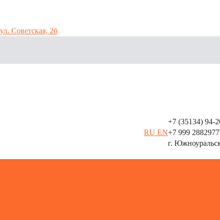
ул. Советская, 2б
+7 (35134) 94-
аллоконструкций
RU
EN
+7 999 2882977
г. Южноуральс
8(35134)94-241
ие