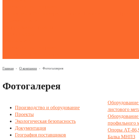
Документация
География
поставщиков
Фотогалерея
Новости
Новости
Продукц
Производство и
оборудование
Проекты
Экологическая
безопасность
Документация
География
поставщиков
Фотогалерея
Главная
-
О компании
-
Фотогаллерея
Фотогалерея
Оборудование 
Производство и оборудование
листового мет
Проекты
Оборудование 
Экологическая безопасность
профильного 
Документация
Опоры АТ-86,
География поставщиков
Балка МНПЗ