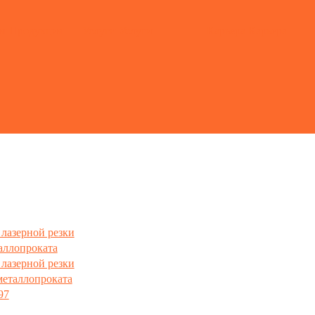
ия
Продукция
Услуги
Услуги
Карьера
Карьера
лазерной резки
аллопроката
лазерной резки
металлопроката
97