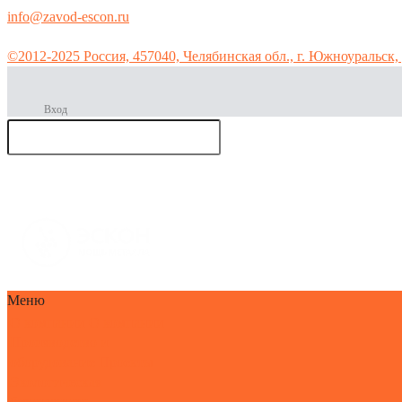
info@zavod-escon.ru
©2012-2025 Россия, 457040, Челябинская обл., г. Южноуральск, 
Вход
Производс
тво мет
горячее цинкован
Меню
О компании
О компании
Производство и
оборудование
Проекты
Экологическая
безопасность