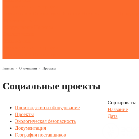
Документация
География
поставщиков
Фотогалерея
Новости
Новости
Продукц
Производство и
оборудование
Проекты
Экологическая
безопасность
Документация
География
поставщиков
Фотогалерея
Главная
-
О компании
-
Проекты
Социальные проекты
Сортировать:
Производство и оборудование
Название
Проекты
Дата
Экологическая безопасность
Документация
География поставщиков