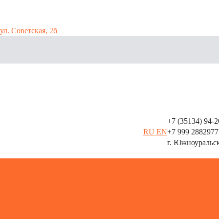
ул. Советская, 2б
+7 (35134) 94-
аллоконструкций
RU
EN
+7 999 2882977
г. Южноуральс
8(35134)94-241
ие