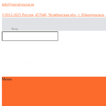
info@zavod-escon.ru
©2012-2025 Россия, 457040, Челябинская обл., г. Южноуральск, 
Вход
Производс
тво мет
горячее цинкован
Меню
О компании
О компании
Производство и
оборудование
Проекты
Экологическая
безопасность