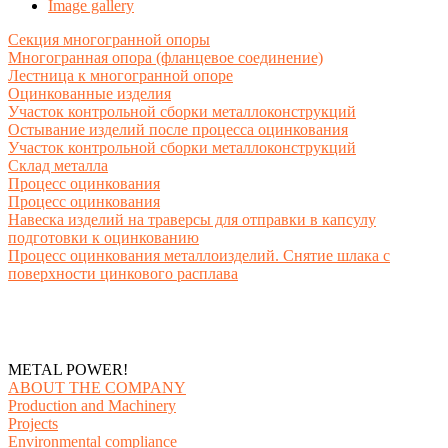
Image gallery
Секция многогранной опоры
Многогранная опора (фланцевое соединение)
Лестница к многогранной опоре
Оцинкованные изделия
Участок контрольной сборки металлоконструкций
Остывание изделий после процесса оцинкования
Участок контрольной сборки металлоконструкций
Склад металла
Процесс оцинкования
Процесс оцинкования
Навеска изделий на траверсы для отправки в капсулу
подготовки к оцинкованию
Процесс оцинкования металлоизделий. Снятие шлака с
поверхности цинкового расплава
METAL POWER!
ABOUT THE COMPANY
Production and Machinery
Projects
Environmental compliance