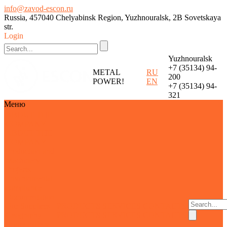
info@zavod-escon.ru
Russia, 457040 Chelyabinsk Region, Yuzhnouralsk, 2B Sovetskaya
str.
Login
Yuzhnouralsk
+7 (35134) 94-
METAL
RU
200
POWER!
EN
+7 (35134) 94-
321
Меню
ABOUT THE
COMPANY
ABOUT THE
COMPANY
Production and
Machinery
Projects
Environmental
compliance
Documentation
Our Suppliers
PRODUCTS
SERVICES
CONTACTS
Geography
PRODUCTS
SERVICES
CONTACTS
Image gallery