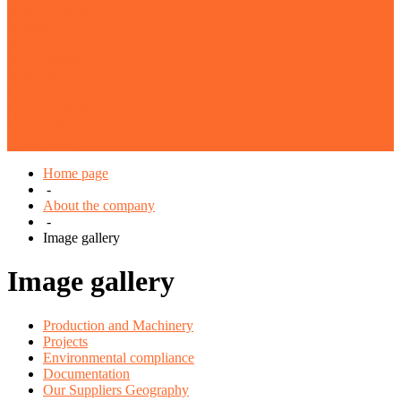
Production and
Machinery
Projects
Environmental
compliance
Documentation
Our Suppliers
Geography
Image gallery
Home page
-
About the company
-
Image gallery
Image gallery
Production and Machinery
Projects
Environmental compliance
Documentation
Our Suppliers Geography